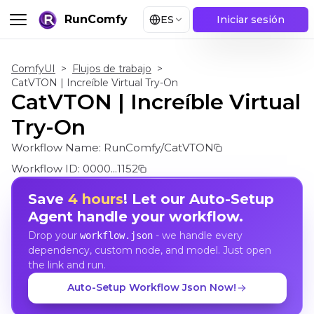
RunComfy
ES
Iniciar sesión
ComfyUI
>
Flujos de trabajo
>
CatVTON | Increíble Virtual Try-On
CatVTON | Increíble Virtual
Try-On
Workflow Name:
RunComfy/CatVTON
Workflow ID:
0000...1152
Save
4 hours
! Let our Auto-Setup
Agent handle your workflow.
Drop your
- we handle every
workflow.json
dependency, custom node, and model. Just open
the link and run.
Auto-Setup Workflow Json Now!