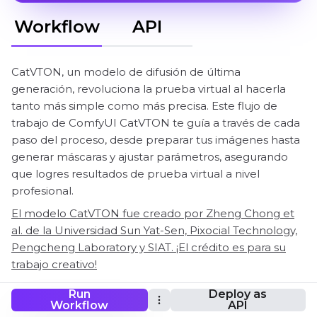
Workflow
API
CatVTON, un modelo de difusión de última
generación, revoluciona la prueba virtual al hacerla
tanto más simple como más precisa. Este flujo de
trabajo de ComfyUI CatVTON te guía a través de cada
paso del proceso, desde preparar tus imágenes hasta
generar máscaras y ajustar parámetros, asegurando
que logres resultados de prueba virtual a nivel
profesional.
El modelo CatVTON fue creado por Zheng Chong et
al. de la Universidad Sun Yat-Sen, Pixocial Technology,
Pengcheng Laboratory y SIAT. ¡El crédito es para su
trabajo creativo!
Run
Deploy as
Workflow
API
ComfyUI CatVTON Flujo de trabajo