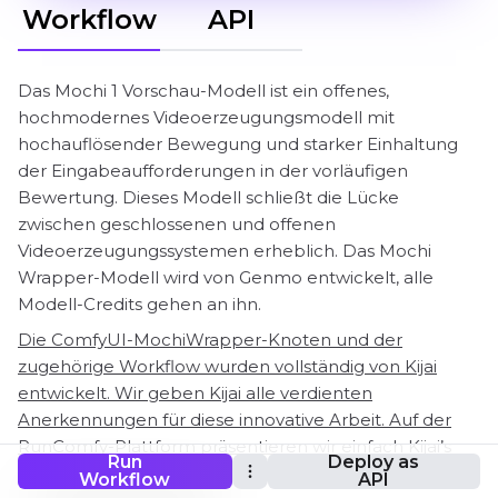
Workflow
API
Das Mochi 1 Vorschau-Modell ist ein offenes,
hochmodernes Videoerzeugungsmodell mit
hochauflösender Bewegung und starker Einhaltung
der Eingabeaufforderungen in der vorläufigen
Bewertung. Dieses Modell schließt die Lücke
zwischen geschlossenen und offenen
Videoerzeugungssystemen erheblich. Das Mochi
Wrapper-Modell wird von Genmo entwickelt, alle
Modell-Credits gehen an ihn.
Die ComfyUI-MochiWrapper-Knoten und der
zugehörige Workflow wurden vollständig von Kijai
entwickelt. Wir geben Kijai alle verdienten
Anerkennungen für diese innovative Arbeit. Auf der
RunComfy-Plattform präsentieren wir einfach Kijai’s
Run
Deploy as
Beiträge zur Community. Es ist wichtig zu beachten,
Workflow
API