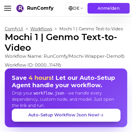
RunComfy
DE
Anmelden
ComfyUI
>
Workflows
>
Mochi 1 | Genmo Text-to-Video
Mochi 1 | Genmo Text-to-
Video
Workflow Name:
RunComfy/Mochi-Wrapper-Demo
Workflow ID:
0000...1141
Save
4 hours
! Let our Auto-Setup
Agent handle your workflow.
Drop your
- we handle every
workflow.json
dependency, custom node, and model. Just open
the link and run.
Auto-Setup Workflow Json Now!