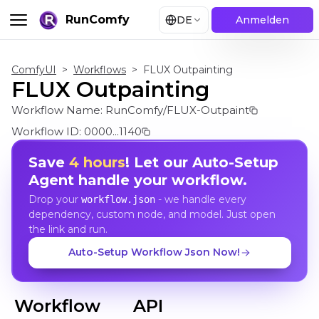
RunComfy
DE
Anmelden
ComfyUI
>
Workflows
>
FLUX Outpainting
FLUX Outpainting
Workflow Name:
RunComfy/FLUX-Outpaint
Workflow ID:
0000...1140
Save
4 hours
! Let our Auto-Setup
Agent handle your workflow.
Drop your
- we handle every
workflow.json
dependency, custom node, and model. Just open
the link and run.
Auto-Setup Workflow Json Now!
Workflow
API