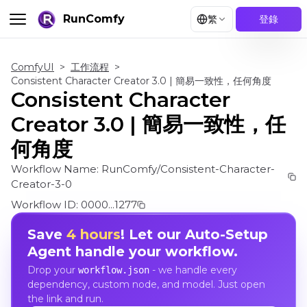
RunComfy
繁
登錄
ComfyUI
>
工作流程
>
Consistent Character Creator 3.0 | 簡易一致性，任何角度
Consistent Character
Creator 3.0 | 簡易一致性，任
何角度
Workflow Name:
RunComfy/Consistent-Character-
Creator-3-0
Workflow ID:
0000...1277
Save
4 hours
! Let our Auto-Setup
Agent handle your workflow.
Drop your
- we handle every
workflow.json
dependency, custom node, and model. Just open
the link and run.