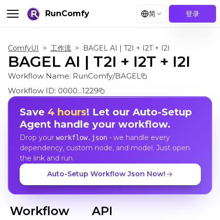
RunComfy
简
登录
ComfyUI
>
工作流
>
BAGEL AI | T2I + I2T + I2I
BAGEL AI | T2I + I2T + I2I
Workflow Name:
RunComfy/BAGEL
Workflow ID:
0000...1229
Save
4 hours
! Let our Auto-Setup
Agent handle your workflow.
Drop your
- we handle every
workflow.json
dependency, custom node, and model. Just open
the link and run.
Auto-Setup Workflow Json Now!
Workflow
API