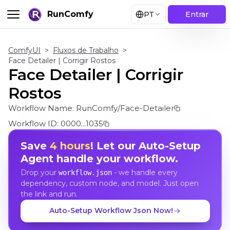
RunComfy
PT
Entrar
ComfyUI
>
Fluxos de Trabalho
>
Face Detailer | Corrigir Rostos
Face Detailer | Corrigir
Rostos
Workflow Name:
RunComfy/Face-Detailer
Workflow ID:
0000...1035
Save
4 hours
! Let our Auto-Setup
Agent handle your workflow.
Drop your
- we handle every
workflow.json
dependency, custom node, and model. Just open
the link and run.
Auto-Setup Workflow Json Now!