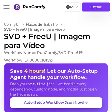
RunComfy
PT
Entrar
ComfyUI
>
Fluxos de Trabalho
>
SVD + FreeU | Imagem para Vídeo
SVD + FreeU | Imagem
para Vídeo
Workflow Name:
RunComfy/SVD-FreeU
Workflow ID:
0000...1015
Save
4 hours
! Let our Auto-Setup
Agent handle your workflow.
Drop your
- we handle every
workflow.json
dependency, custom node, and model. Just open
the link and run.
Auto-Setup Workflow Json Now!