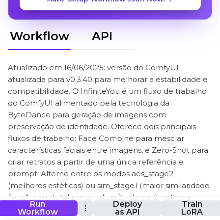
Workflow
API
Atualizado em 16/06/2025: versão do ComfyUI
atualizada para v0.3.40 para melhorar a estabilidade e
compatibilidade. O InfiniteYou é um fluxo de trabalho
do ComfyUI alimentado pela tecnologia da
ByteDance para geração de imagens com
preservação de identidade. Oferece dois principais
fluxos de trabalho: Face Combine para mesclar
características faciais entre imagens, e Zero-Shot para
criar retratos a partir de uma única referência e
prompt. Alterne entre os modos aes_stage2
(melhores estéticas) ou sim_stage1 (maior similaridade
facial), com total personalização de parâmetros e
Run
Deploy
Train
suporte opcional a LoRA.
Workflow
as API
LoRA