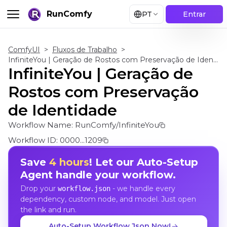
RunComfy
PT
Entrar
ComfyUI
>
Fluxos de Trabalho
>
InfiniteYou | Geração de Rostos com Preservação de Identidade
InfiniteYou | Geração de
Rostos com Preservação
de Identidade
Workflow Name:
RunComfy/InfiniteYou
Workflow ID:
0000...1209
Save
4 hours
! Let our Auto-Setup
Agent handle your workflow.
Drop your
- we handle every
workflow.json
dependency, custom node, and model. Just open
the link and run.
Auto-Setup Workflow Json Now!