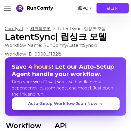
RunComfy
KO
로그인
ComfyUI
>
워크플로우
>
LatentSync| 립싱크 모델
LatentSync| 립싱크 모델
Workflow Name:
RunComfy/LatentSync
Workflow ID:
0000...1182
Save
4 hours
! Let our Auto-Setup
Agent handle your workflow.
Drop your
- we handle every
workflow.json
dependency, custom node, and model. Just open
the link and run.
Auto-Setup Workflow Json Now!
Workflow
API