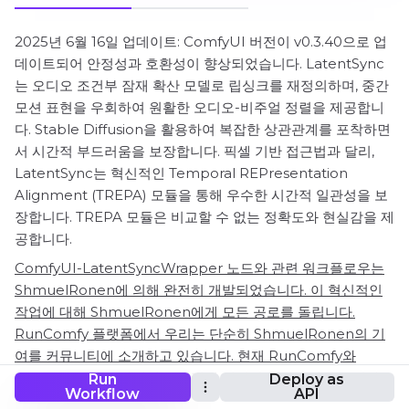
2025년 6월 16일 업데이트: ComfyUI 버전이 v0.3.40으로 업
데이트되어 안정성과 호환성이 향상되었습니다. LatentSync
는 오디오 조건부 잠재 확산 모델로 립싱크를 재정의하며, 중간
모션 표현을 우회하여 원활한 오디오-비주얼 정렬을 제공합니
다. Stable Diffusion을 활용하여 복잡한 상관관계를 포착하면
서 시간적 부드러움을 보장합니다. 픽셀 기반 접근법과 달리,
LatentSync는 혁신적인 Temporal REPresentation
Alignment (TREPA) 모듈을 통해 우수한 시간적 일관성을 보
장합니다. TREPA 모듈은 비교할 수 없는 정확도와 현실감을 제
공합니다.
ComfyUI-LatentSyncWrapper 노드와 관련 워크플로우는
ShmuelRonen에 의해 완전히 개발되었습니다. 이 혁신적인
작업에 대해 ShmuelRonen에게 모든 공로를 돌립니다.
RunComfy 플랫폼에서 우리는 단순히 ShmuelRonen의 기
여를 커뮤니티에 소개하고 있습니다. 현재 RunComfy와
ShmuelRonen 사이에 공식적인 연결이나 파트너십은 없다는
Run
Deploy as
Workflow
API
점에 유의해야 합니다. ShmuelRonen의 작업에 깊이 감사드