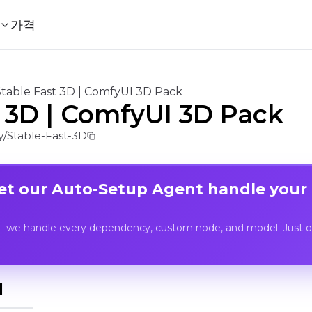
가격
Stable Fast 3D | ComfyUI 3D Pack
t 3D | ComfyUI 3D Pack
/Stable-Fast-3D
Let our Auto-Setup Agent handle your
- we handle every dependency, custom node, and model. Just op
I