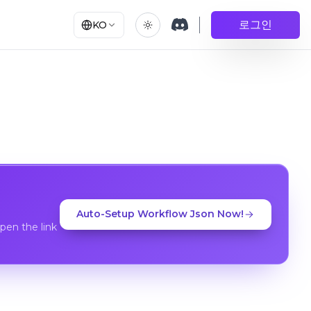
로그인
KO
Auto-Setup Workflow Json Now!
en the link