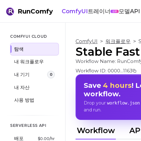
RunComfy
ComfyUI
트레이너
모델
API
신규
COMFYUI CLOUD
ComfyUI
>
워크플로우
>
Stable Fas
탐색
Workflow Name:
RunComfy
내 워크플로우
Workflow ID:
0000...1163
내 기기
0
Save
4 hours
! 
내 자산
workflow.
사용 방법
Drop your
workflow.json
and run.
SERVERLESS API
Workflow
AP
배포
$
0.00
/hr