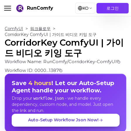
RunComfy
KO
로그인
ComfyUI
>
워크플로우
>
CorridorKey ComfyUI | 가이드 비디오 키잉 도구
CorridorKey ComfyUI | 가이
드 비디오 키잉 도구
Workflow Name:
RunComfy/CorridorKey-ComfyUI
Workflow ID:
0000...1387
Save
4 hours
! Let our Auto-Setup
Agent handle your workflow.
Drop your
- we handle every
workflow.json
dependency, custom node, and model. Just open
the link and run.
Auto-Setup Workflow Json Now!