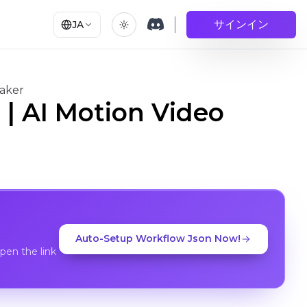
サインイン
JA
Maker
| AI Motion Video
Auto-Setup Workflow Json Now!
en the link