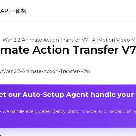
ル
API
価格
Wan2.2 Animate Action Transfer V7 | AI Motion Video 
mate Action Transfer V7 
/Wan2.2-Animate-Action-Transfer-V7
Let our Auto-Setup Agent handle your
- we handle every dependency, custom node, and model. Just op