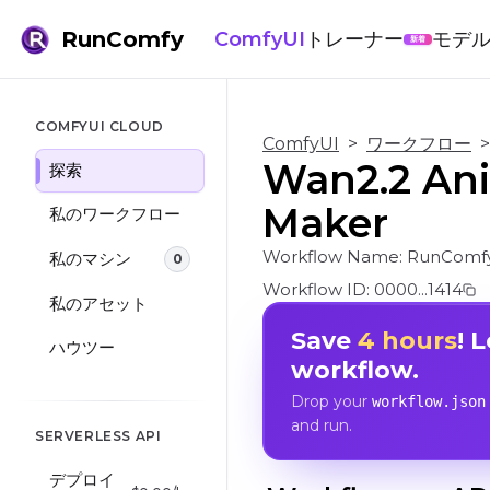
RunComfy
ComfyUI
トレーナー
モデ
新着
COMFYUI CLOUD
ComfyUI
>
ワークフロー
>
Wan2.2 Ani
探索
Maker
私のワークフロー
Workflow Name:
RunComfy
私のマシン
0
Workflow ID:
0000...1414
私のアセット
Save
4 hours
! 
ハウツー
workflow.
Drop your
workflow.json
and run.
SERVERLESS API
デプロイ