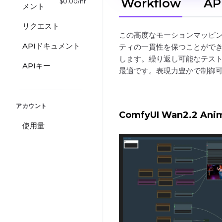
Workflow
AP
$
0.00
/hr
メント
リクエスト
この高度なモーションマッピ
APIドキュメント
ティの一貫性を保つことができ
します。繰り返し可能なテスト
APIキー
最適です。表現力豊かで制御
アカウント
ComfyUI Wan2.2 Ani
使用量