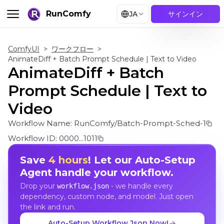
RunComfy
JA
サインイン
ComfyUI
>
ワークフロー
>
AnimateDiff + Batch Prompt Schedule | Text to Video
AnimateDiff + Batch
Prompt Schedule | Text to
Video
Workflow Name:
RunComfy/Batch-Prompt-Sched-1
Workflow ID:
0000...1011
Save
4 hours
! Let our Auto-Setup
Agent handle your workflow.
Drop your
- we handle every
workflow.json
dependency, custom node, and model. Just open
the link and run.
Auto-Setup Workflow Json Now!