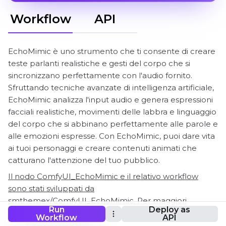
Workflow
API
EchoMimic è uno strumento che ti consente di creare
teste parlanti realistiche e gesti del corpo che si
sincronizzano perfettamente con l'audio fornito.
Sfruttando tecniche avanzate di intelligenza artificiale,
EchoMimic analizza l'input audio e genera espressioni
facciali realistiche, movimenti delle labbra e linguaggio
del corpo che si abbinano perfettamente alle parole e
alle emozioni espresse. Con EchoMimic, puoi dare vita
ai tuoi personaggi e creare contenuti animati che
catturano l'attenzione del tuo pubblico.
Il nodo ComfyUI_EchoMimic e il relativo workflow
sono stati sviluppati da
smthemex/ComfyUI_EchoMimic. Per maggiori
Run
Deploy as
informazioni, visita il GitHub di smthemex.
Workflow
API