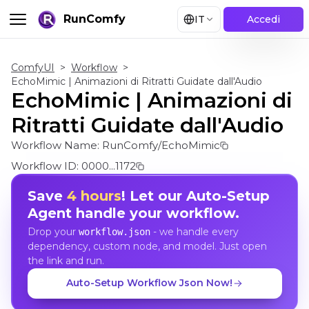
RunComfy
IT
Accedi
ComfyUI
>
Workflow
>
EchoMimic | Animazioni di Ritratti Guidate dall'Audio
EchoMimic | Animazioni di
Ritratti Guidate dall'Audio
Workflow Name:
RunComfy/EchoMimic
Workflow ID:
0000...1172
Save
4 hours
! Let our Auto-Setup
Agent handle your workflow.
Drop your
- we handle every
workflow.json
dependency, custom node, and model. Just open
the link and run.
Auto-Setup Workflow Json Now!