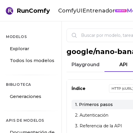
RunComfy
ComfyUI
Entrenador
M
NUEVO
MODELOS
Explorar
google
/
nano-ban
Nano Banana: Crea con la IA
Todos los modelos
Playground
API
BIBLIOTECA
Índice
HTTP (cURL
Generaciones
1. Primeros pasos
2. Autenticación
APIS DE MODELOS
3. Referencia de la API
Documentación de