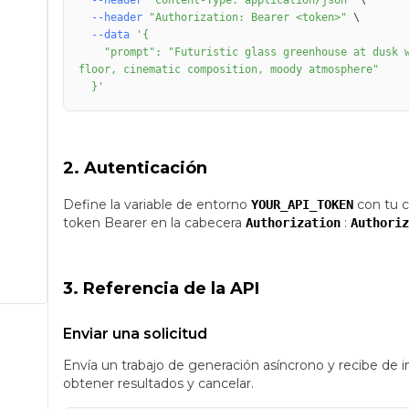
--header
"Content-Type: application/json"
\
--header
"Authorization: Bearer <token>"
\
--data
    "prompt": "Futuristic glass greenhouse at dusk with bioluminescent plants, soft reflections on wet 
  }'
2. Autenticación
Define la variable de entorno
con tu c
YOUR_API_TOKEN
token Bearer en la cabecera
:
Authorization
Authoriz
3. Referencia de la API
Enviar una solicitud
Envía un trabajo de generación asíncrono y recibe de 
obtener resultados y cancelar.