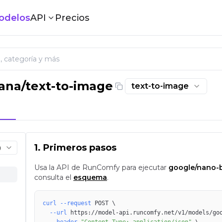
odelos
API
Precios
ana/text-to-image
text-to-image
 de Google | Texto a imagen
1. Primeros pasos
)
Usa la API de RunComfy para ejecutar
google/nano-
consulta el
esquema
.
curl
--request
 POST 
\
--url
 https://model-api.runcomfy.net/v1/models/go