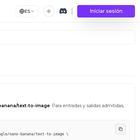
Iniciar sesión
ES
banana/text-to-image
.
Para entradas y salidas admitidas,
ogle/nano-banana/text-to-image 
\