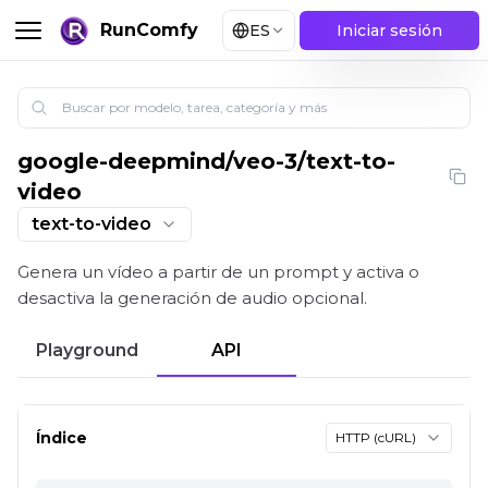
RunComfy
ES
Iniciar sesión
google-deepmind
/
veo-3/text-to-
Google Veo 3 texto a vídeo con audio opcional | Run
video
text-to-video
Genera un vídeo a partir de un prompt y activa o
desactiva la generación de audio opcional.
Playground
API
Índice
HTTP (cURL)