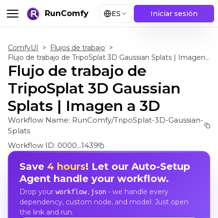
RunComfy
ES
Iniciar sesión
ComfyUI
>
Flujos de trabajo
>
Flujo de trabajo de TripoSplat 3D Gaussian Splats | Imagen a 3D
Flujo de trabajo de
TripoSplat 3D Gaussian
Splats | Imagen a 3D
Workflow Name:
RunComfy/TripoSplat-3D-Gaussian-
Splats
Workflow ID:
0000...1439
Save
4 hours
! Let our Auto-Setup
Agent handle your workflow.
Drop your
- we handle every
workflow.json
dependency, custom node, and model. Just open
the link and run.