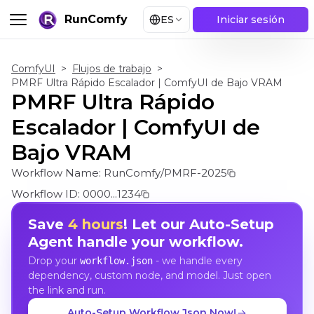
RunComfy
ES
Iniciar sesión
ComfyUI
>
Flujos de trabajo
>
PMRF Ultra Rápido Escalador | ComfyUI de Bajo VRAM
PMRF Ultra Rápido
Escalador | ComfyUI de
Bajo VRAM
Workflow Name:
RunComfy/PMRF-2025
Workflow ID:
0000...1234
Save
4 hours
! Let our Auto-Setup
Agent handle your workflow.
Drop your
- we handle every
workflow.json
dependency, custom node, and model. Just open
the link and run.
Auto-Setup Workflow Json Now!