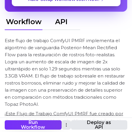
Workflow
API
Este flujo de trabajo ComfyUI PMRF implementa el
algoritmo de vanguardia Posterior-Mean Rectified
Flow para la restauración de rostros foto-realistas.
Logra un aumento de escala de imagen de 2x
ultrarrápido en solo 1.29 segundos mientras usa solo
3.3GB VRAM. El flujo de trabajo sobresale en restaurar
rostros borrosos, eliminar ruido y mejorar la calidad de
la imagen con una preservación de detalles superior
en comparación con métodos tradicionales como
Topaz PhotoAI.
¡Este Flujo de Trabajo ComfyUI PMRF fue creado por
Guy Ohayon, Tomer Michaeli y Michael Elad. Todo el
Run
Deploy as
Workflow
API
crédito va a su trabajo de investigación original!