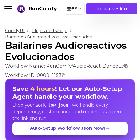
RunComfy
ES
Iniciar sesión
ComfyUI
>
Flujos de trabajo
>
Bailarines Audioreactivos Evolucionados
Bailarines Audioreactivos
Evolucionados
Workflow Name:
RunComfy/AudioReact-DanceEv
Workflow ID:
0000...1153
Save
4 hours
! Let our Auto-Setup
Agent handle your workflow.
Drop your
- we handle every
workflow.json
dependency, custom node, and model. Just open
the link and run.
Auto-Setup Workflow Json Now!