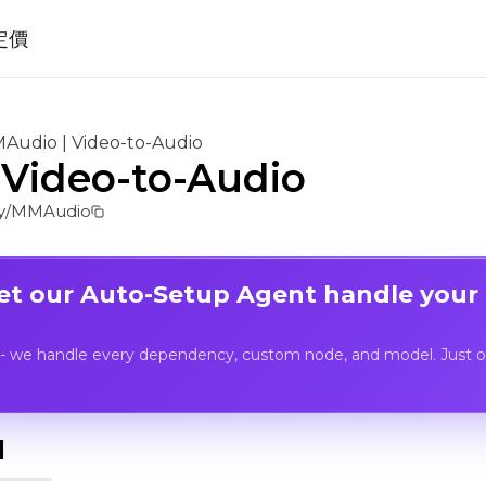
定價
Audio | Video-to-Audio
Video-to-Audio
y/MMAudio
Let our Auto-Setup Agent handle your
- we handle every dependency, custom node, and model. Just op
I