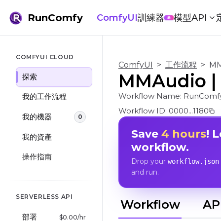
RunComfy
ComfyUI
訓練器
模型
API
新
COMFYUI CLOUD
ComfyUI
>
工作流程
>
MM
MMAudio | 
探索
Workflow Name:
RunComf
我的工作流程
Workflow ID:
0000...1180
我的機器
0
Save
4 hours
! 
我的資產
workflow.
操作指南
Drop your
workflow.json
and run.
SERVERLESS API
Workflow
AP
部署
$
0.00
/hr