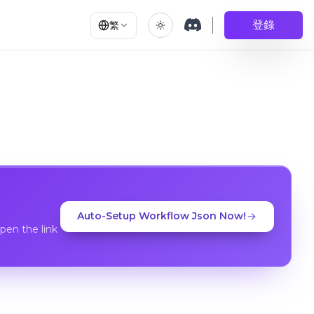
登錄
繁
Auto-Setup Workflow Json Now!
en the link