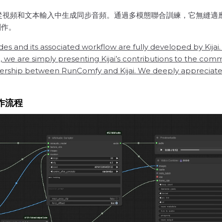
精度從視頻和文本輸入中生成同步音頻。通過多模態聯合訓練，它無縫
創作。
nd its associated workflow are fully developed by Kijai. We 
e are simply presenting Kijai’s contributions to the communi
ership between RunComfy and Kijai. We deeply appreciate K
工作流程