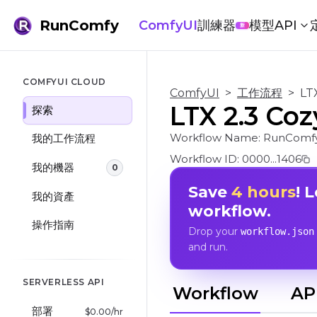
RunComfy
ComfyUI
訓練器
模型
API
新
COMFYUI CLOUD
ComfyUI
>
工作流程
>
LT
LTX 2.3 
探索
Workflow Name:
RunComfy/
我的工作流程
Workflow ID:
0000...1406
我的機器
0
Save
4 hours
! 
我的資產
workflow.
操作指南
Drop your
workflow.json
and run.
SERVERLESS API
Workflow
AP
部署
$
0.00
/hr