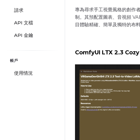
專為尋求手工視覺風格的創作者
請求
制。其預配置圖表、音視頻 V
API 文檔
目體驗精確、簡單及獨特的布
API 金鑰
ComfyUI LTX 2.3 Coz
帳戶
使用情況