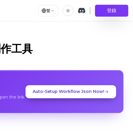
登錄
繁
片創作工具
Auto-Setup Workflow Json Now!
en the link