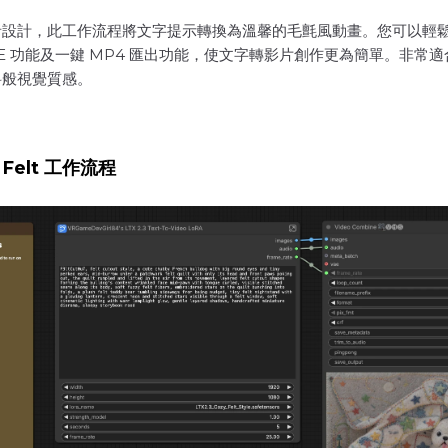
設計，此工作流程將文字提示轉換為溫馨的毛氈風動畫。您可以輕鬆調
AE 功能及一鍵 MP4 匯出功能，使文字轉影片創作更為簡單。非
料般視覺質感。
y Felt 工作流程