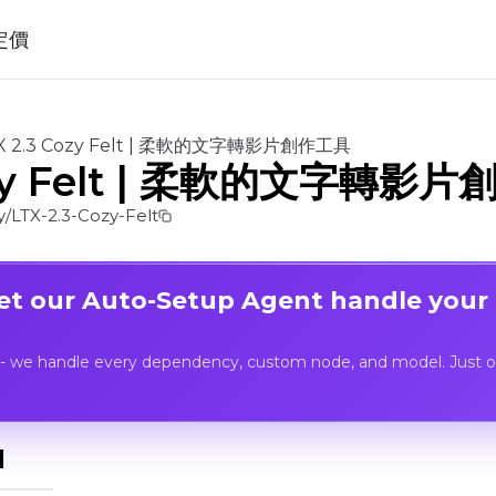
定價
X 2.3 Cozy Felt | 柔軟的文字轉影片創作工具
Cozy Felt | 柔軟的文字轉影
LTX-2.3-Cozy-Felt
Let our Auto-Setup Agent handle your
- we handle every dependency, custom node, and model. Just op
I