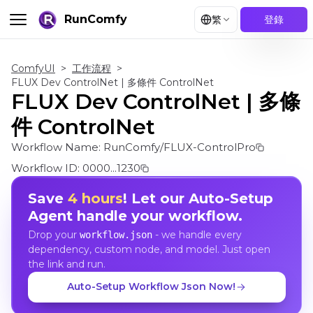
RunComfy
繁
登錄
ComfyUI
>
工作流程
>
FLUX Dev ControlNet | 多條件 ControlNet
FLUX Dev ControlNet | 多條
件 ControlNet
Workflow Name:
RunComfy/FLUX-ControlPro
Workflow ID:
0000...1230
Save
4 hours
! Let our Auto-Setup
Agent handle your workflow.
Drop your
- we handle every
workflow.json
dependency, custom node, and model. Just open
the link and run.
Auto-Setup Workflow Json Now!