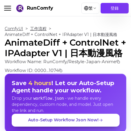
RunComfy
繁
登錄
ComfyUI
>
工作流程
>
AnimateDiff + ControlNet + IPAdapter V1 | 日本動漫風格
AnimateDiff + ControlNet +
IPAdapter V1 | 日本動漫風格
Workflow Name:
RunComfy/Restyle-Japan-Anime
Workflow ID:
0000...1074
Save
4 hours
! Let our Auto-Setup
Agent handle your workflow.
Drop your
- we handle every
workflow.json
dependency, custom node, and model. Just open
the link and run.
Auto-Setup Workflow Json Now!