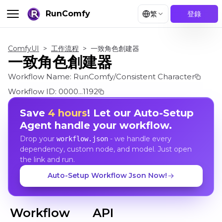
RunComfy
繁
登錄
ComfyUI
>
工作流程
>
一致角色創建器
一致角色創建器
Workflow Name:
RunComfy/Consistent Character
Workflow ID:
0000...1192
Save
4 hours
! Let our Auto-Setup
Agent handle your workflow.
Drop your
- we handle every
workflow.json
dependency, custom node, and model. Just open
the link and run.
Auto-Setup Workflow Json Now!
Workflow
API