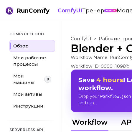
RunComfy
ComfyUI
Тренер
Мод
НОВОЕ
COMFYUI CLOUD
ComfyUI
>
Рабочие про
Blender + 
Обзор
Workflow Name:
RunComfy
Мои рабочие
процессы
Workflow ID:
0000...1098
Мои
Save
4 hours
! 
0
машины
workflow.
Мои активы
Drop your
workflow.json
and run.
Инструкции
Workflow
AP
SERVERLESS API