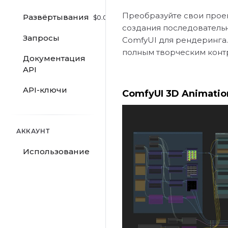
Преобразуйте свои проек
Развёртывания
$
0.00
/hr
создания последовательн
Запросы
ComfyUI для рендеринга.
полным творческим конт
Документация
API
API-ключи
ComfyUI 3D Animatio
АККАУНТ
Использование