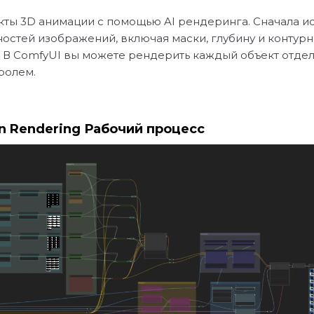
ты 3D анимации с помощью AI рендеринга. Сначала исп
остей изображений, включая маски, глубину и контурн
 В ComfyUI вы можете рендерить каждый объект отдел
ролем.
n Rendering Рабочий процесс