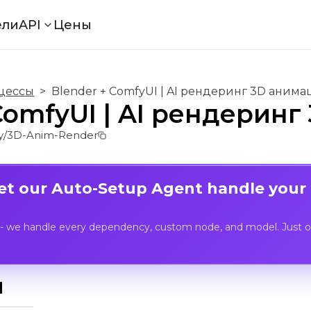
ели
API
Цены
цессы
>
Blender + ComfyUI | AI рендеринг 3D аним
ComfyUI | AI рендерин
/3D-Anim-Render
Let our Auto-Setup Agent handle your
- we handle every dependency, custom node, and model. Just op
I