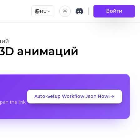
Войти
RU
аций
г 3D анимаций
Auto-Setup Workflow Json Now!
en the link