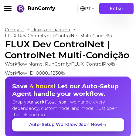
RunComfy
PT
Entrar
ComfyUI
>
Fluxos de Trabalho
>
FLUX Dev ControlNet | ControlNet Multi-Condição
FLUX Dev ControlNet |
ControlNet Multi-Condição
Workflow Name:
RunComfy/FLUX-ControlPro
Workflow ID:
0000...1230
Save
4 hours
! Let our Auto-Setup
Agent handle your workflow.
Drop your
- we handle every
workflow.json
dependency, custom node, and model. Just open
the link and run.
Auto-Setup Workflow Json Now!