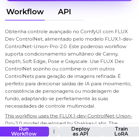
Workflow
API
Obtenha controle avançado no ComfyUI com FLUX
Dev ControlNet, alimentado pelo modelo FLUX.1-dev-
ControlNet-Union-Pro-2.0. Este poderoso workflow
suporta condicionamento simultâneo de Canny,
Depth, Soft Edge, Pose e Grayscale. Use FLUX Dev
ControlNet sozinho ou combine-o com outros
ControlNets para geração de imagens refinada. É
perfeito para direcionar saídas de IA para movimento,
consistência de personagens ou modelagem de
fundo, adaptando-se perfeitamente às suas
necessidades de controle multimodal.
This workflow uses the FLUX.1-dev-ControlNet-Union-
Pro-2.0 model developed by Shakker-Labs. The
Run
Deploy
Train
model enables advanced multi-input control support
Workflow
as API
LoRA
inside ComfyUI.