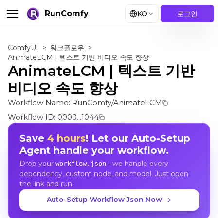
RunComfy
KO
로그인
ComfyUI
>
워크플로우
>
AnimateLCM | 텍스트 기반 비디오 속도 향상
AnimateLCM | 텍스트 기반
비디오 속도 향상
Workflow Name:
RunComfy/AnimateLCM
Workflow ID:
0000...1044
Save
4 hours
! Let our Auto-Setup
Agent handle your workflow.
Drop your
- we handle every
workflow.json
dependency, custom node, and model. Just open
the link and run.
Auto-Setup Workflow Json Now!