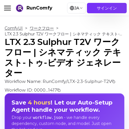
RunComfy
JA
サインイン
ComfyUI
>
ワークフロー
>
LTX 2.3 Sulphur T2V ワークフロー | シネマティック テキスト-トゥ-ビデオ ジェネレーター
LTX 2.3 Sulphur T2V ワーク
フロー | シネマティック テキ
スト-トゥ-ビデオ ジェネレー
ター
Workflow Name:
RunComfy/LTX-2.3-Sulphur-T2V
Workflow ID:
0000...1417
Save
4 hours
! Let our Auto-Setup
Agent handle your workflow.
Drop your
- we handle every
workflow.json
dependency, custom node, and model. Just open