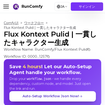
RunComfy
JA
サインイン
ComfyUI
>
ワークフロー
>
Flux Kontext Pulid | 一貫したキャラクター生成
Flux Kontext Pulid | 一貫し
たキャラクター生成
Workflow Name:
RunComfy/Flux Kontext Pulid
Workflow ID:
0000...1257
Save
4 hours
! Let our Auto-Setup
Agent handle your workflow.
Drop your
- we handle every
workflow.json
dependency, custom node, and model. Just open
the link and run.
Auto-Setup Workflow Json Now!