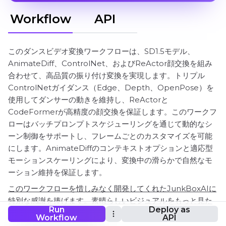
Workflow
API
このダンスビデオ変換ワークフローは、SD1.5モデル、
AnimateDiff、ControlNet、およびReActor顔交換を組み
合わせて、高品質の振り付け変換を実現します。トリプル
ControlNetガイダンス（Edge、Depth、OpenPose）を
使用してダンサーの動きを維持し、ReActorと
CodeFormerが高精度の顔交換を保証します。このワークフ
ローはバッチプロンプトスケジューリングを通じて動的なシ
ーン制御をサポートし、フレームごとのカスタマイズを可能
にします。AnimateDiffのコンテキストオプションと適応型
モーションスケーリングにより、変換中の滑らかで自然なモ
ーション維持を保証します。
このワークフローを惜しみなく開発してくれたJunkBoxAIに
特別な感謝を捧げます。素晴らしいビジュアルをもっと見た
Run
Deploy as
い方は、彼のInstagramを必ずチェックしてください。
Workflow
API