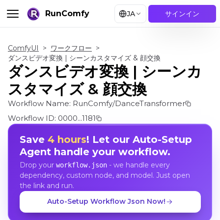
RunComfy
JA
サインイン
ComfyUI
>
ワークフロー
>
ダンスビデオ変換 | シーンカスタマイズ & 顔交換
ダンスビデオ変換 | シーンカ
スタマイズ & 顔交換
Workflow Name:
RunComfy/DanceTransformer
Workflow ID:
0000...1181
Save
4 hours
! Let our Auto-Setup
Agent handle your workflow.
Drop your
- we handle every
workflow.json
dependency, custom node, and model. Just open
the link and run.
Auto-Setup Workflow Json Now!