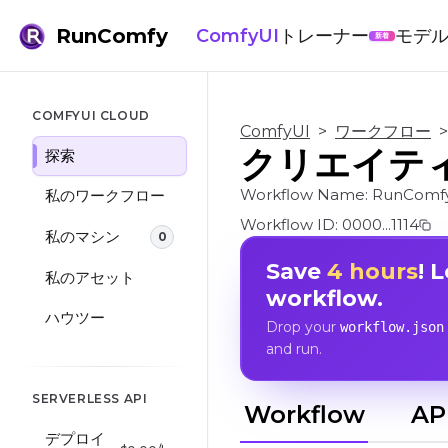
RunComfy
ComfyUI
トレーナー
モデ
新着
COMFYUI CLOUD
ComfyUI
>
ワークフロー
>
クリエイテ
探索
Workflow Name:
RunComfy
私のワークフロー
Workflow ID:
0000...1114
私のマシン
0
Save
4 hours
! 
私のアセット
workflow.
ハウツー
Drop your
workflow.json
and run.
SERVERLESS API
Workflow
AP
デプロイ