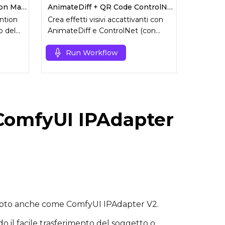
IPAdapter Plus (V2) Attention Mask | Da Immagine a Video
AnimateDiff + QR Code ControlNet | Effetti visivi (VFX)
ention
Crea effetti visivi accattivanti con
o del
AnimateDiff e ControlNet (con
QRCode Monster e Lineart).
Run Workflow
 ComfyUI IPAdapter
 noto anche come ComfyUI IPAdapter V2.
il facile trasferimento del soggetto o