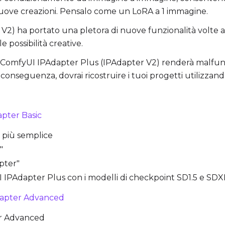
 nuove creazioni. Pensalo come un LoRA a 1 immagine.
V2) ha portato una pletora di nuove funzionalità volte a 
e possibilità creative.
omfyUI IPAdapter Plus (IPAdapter V2) renderà malfunzion
conseguenza, dovrai ricostruire i tuoi progetti utilizza
apter Basic
r più semplice
"
pter"
yUI IPAdapter Plus con i modelli di checkpoint SD1.5 e SDX
dapter Advanced
ter Advanced