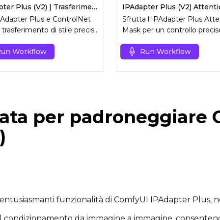
IPAdapter Plus (V2) | Trasferimento di Stile con Una Sola Immagine
Adapter Plus e ControlNet
Sfrutta l'IPAdapter Plus Att
 trasferimento di stile preciso
Mask per un controllo precis
a singola immagine di
processo di generazione
mento.
un Workflow
dell'immagine.
Run Workflow
iata per padroneggiare
)
 entusiasmanti funzionalità di ComfyUI IPAdapter Plus,
il condizionamento da immagine a immagine, consentendo 