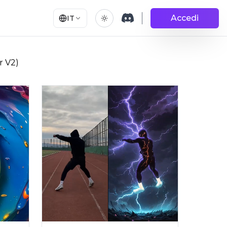
Accedi
IT
r V2)