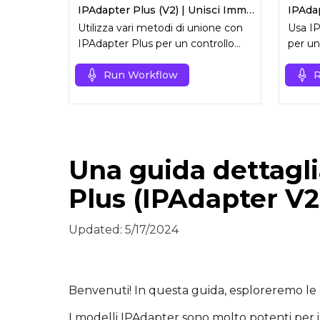
IPAdapter Plus (V2) | Unisci Immagini
Utilizza vari metodi di unione con
Usa IP
IPAdapter Plus per un controllo
per un
preciso ed efficiente della
con un
miscelazione delle immagini.
Run Workflow
riferi
R
Una guida dettagl
Plus (IPAdapter V2
Updated:
5/17/2024
Benvenuti! In questa guida, esploreremo le
I modelli IPAdapter sono molto potenti per 