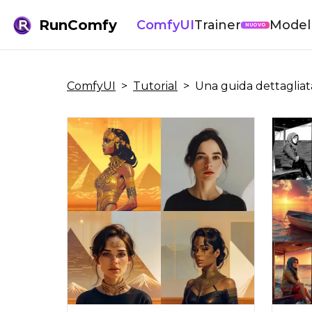
RunComfy
ComfyUI
Trainer
Modell
NUOVO
ComfyUI
>
Tutorial
>
Una guida dettaglia