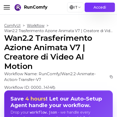
RunComfy
IT
Accedi
ComfyUI
>
Workflow
>
Wan2.2 Trasferimento Azione Animata V7 | Creatore di Video AI Motion
Wan2.2 Trasferimento
Azione Animata V7 |
Creatore di Video AI
Motion
Workflow Name:
RunComfy/Wan2.2-Animate-
Action-Transfer-V7
Workflow ID:
0000...1414
Save
4 hours
! Let our Auto-Setup
Agent handle your workflow.
Drop your
- we handle every
workflow.json