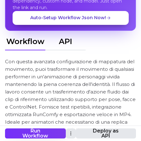
dependency, custom node, and model. Just open
the link and run.
Auto-Setup Workflow Json Now!
Workflow
API
Con questa avanzata configurazione di mappatura del
movimento, puoi trasformare il movimento di qualsiasi
performer in un'animazione di personaggi vivida
mantenendo la piena coerenza dell'identità. Il flusso di
lavoro consente un trasferimento d'azione fluido dai
clip di riferimento utilizzando supporto per pose, facce
e ControlNet. Fornisce test ripetibili, integrazione
ottimizzata RunComfy e esportazione veloce in MP4.
Ideale per animatori che necessitano di una replica
precisa del movimento. Perfetto per creatori
Run
Deploy as
Workflow
API
concentrati su video di trasferimento del movimento