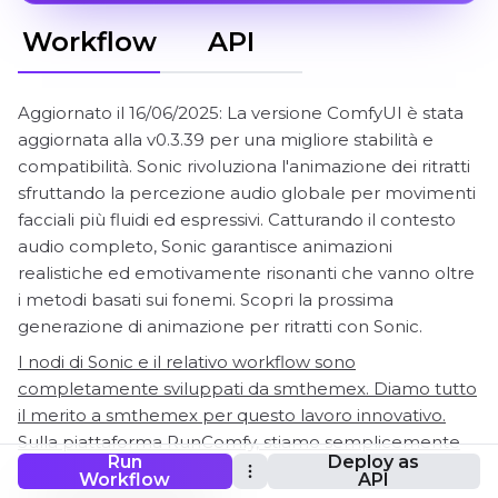
Workflow
API
Aggiornato il 16/06/2025: La versione ComfyUI è stata
aggiornata alla v0.3.39 per una migliore stabilità e
compatibilità. Sonic rivoluziona l'animazione dei ritratti
sfruttando la percezione audio globale per movimenti
facciali più fluidi ed espressivi. Catturando il contesto
audio completo, Sonic garantisce animazioni
realistiche ed emotivamente risonanti che vanno oltre
i metodi basati sui fonemi. Scopri la prossima
generazione di animazione per ritratti con Sonic.
I nodi di Sonic e il relativo workflow sono
completamente sviluppati da smthemex. Diamo tutto
il merito a smthemex per questo lavoro innovativo.
Sulla piattaforma RunComfy, stiamo semplicemente
Run
Deploy as
presentando i contributi di smthemex alla comunità. È
Workflow
API
importante notare che attualmente non esiste alcuna