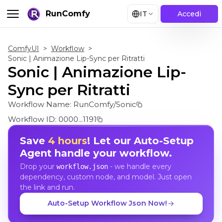
RunComfy
IT
Accedi
ComfyUI
>
Workflow
>
Sonic | Animazione Lip-Sync per Ritratti
Sonic | Animazione Lip-
Sync per Ritratti
Workflow Name:
RunComfy/Sonic
Workflow ID:
0000...1191
Save
4 hours
! Let our Auto-Setup
Agent handle your workflow.
Drop your
- we handle every
workflow.json
dependency, custom node, and model. Just open
the link and run.
Auto-Setup Workflow Json Now!