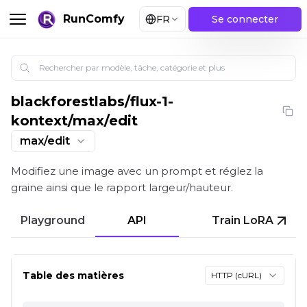
RunComfy
FR
Se connecter
blackforestlabs
/
flux-1-
FLUX Kontext Max : retouche avec graine et rapport
kontext/max/edit
max/edit
Modifiez une image avec un prompt et réglez la
graine ainsi que le rapport largeur/hauteur.
Playground
API
Train LoRA
Table des matières
HTTP (cURL)