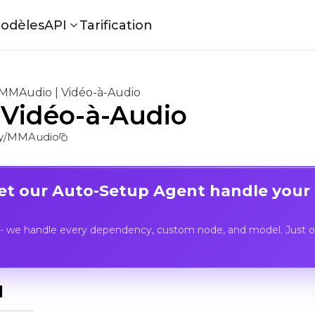
odèles
API
Tarification
MMAudio | Vidéo-à-Audio
Vidéo-à-Audio
y/MMAudio
Let our Auto-Setup Agent handle your
- we handle every dependency, custom node, and model. Just op
I