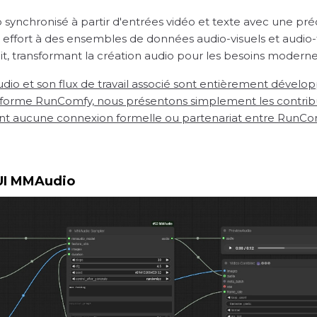
ynchronisé à partir d'entrées vidéo et texte avec une préc
ns effort à des ensembles de données audio-visuels et audio
it, transformant la création audio pour les besoins modern
et son flux de travail associé sont entièrement développés 
ateforme RunComfy, nous présentons simplement les contribu
ment aucune connexion formelle ou partenariat entre RunCom
yUI MMAudio