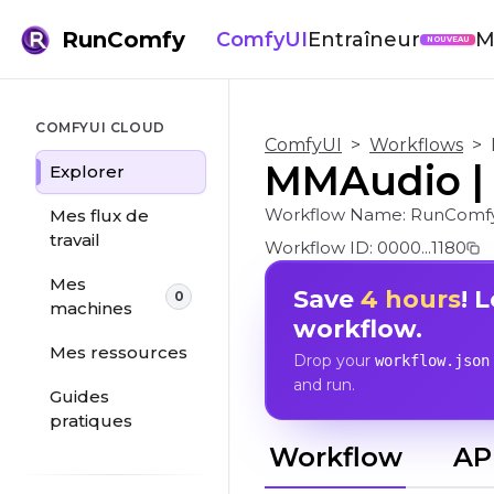
RunComfy
ComfyUI
Entraîneur
M
NOUVEAU
COMFYUI CLOUD
ComfyUI
>
Workflows
>
MMAudio | 
Explorer
Workflow Name:
RunComf
Mes flux de
travail
Workflow ID:
0000...1180
Mes
Save
4 hours
! 
0
machines
workflow.
Mes ressources
Drop your
workflow.json
and run.
Guides
pratiques
Workflow
AP