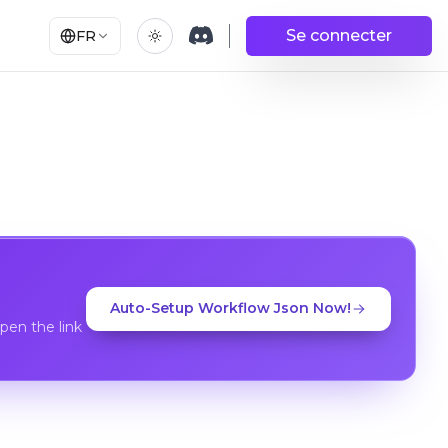
Se connecter
FR
Auto-Setup Workflow Json Now!
en the link