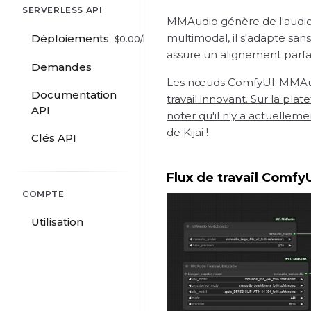
SERVERLESS API
MMAudio génère de l'audio s
multimodal, il s'adapte sa
Déploiements
$
0.00
/hr
assure un alignement parfa
Demandes
Les nœuds ComfyUI-MMAudio 
Documentation
travail innovant. Sur la pl
API
noter qu'il n'y a actuelle
de Kijai !
Clés API
Flux de travail Comf
COMPTE
Utilisation