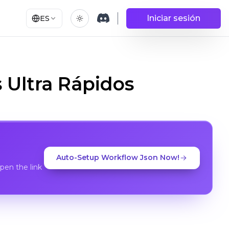
Iniciar sesión
ES
 Ultra Rápidos
Auto-Setup Workflow Json Now!
en the link