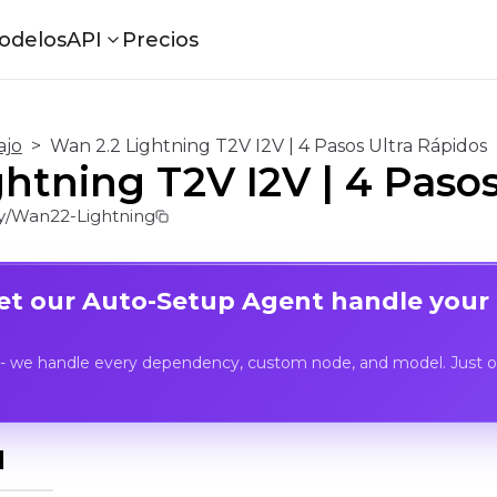
odelos
API
Precios
ajo
>
Wan 2.2 Lightning T2V I2V | 4 Pasos Ultra Rápidos
htning T2V I2V | 4 Pasos
/Wan22-Lightning
Let our Auto-Setup Agent handle your
- we handle every dependency, custom node, and model. Just op
I