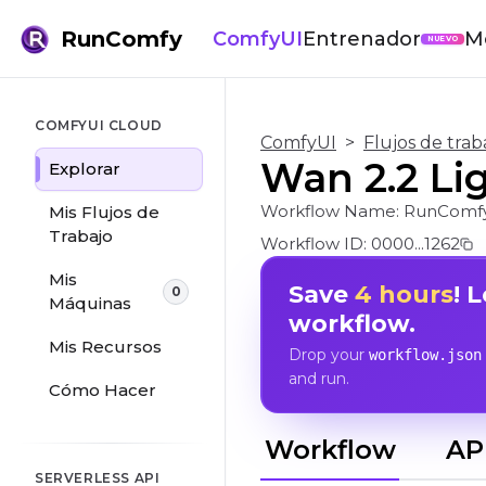
RunComfy
ComfyUI
Entrenador
M
NUEVO
COMFYUI CLOUD
ComfyUI
>
Flujos de trab
Wan 2.2 Lig
Explorar
Workflow Name:
RunComfy
Mis Flujos de
Trabajo
Workflow ID:
0000...1262
Mis
Save
4 hours
! 
0
Máquinas
workflow.
Mis Recursos
Drop your
workflow.json
and run.
Cómo Hacer
Workflow
AP
SERVERLESS API