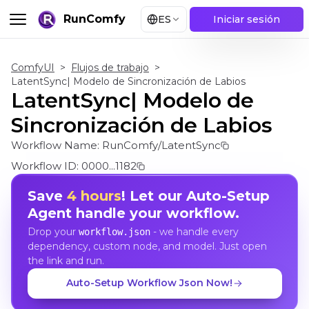
RunComfy
ES
Iniciar sesión
ComfyUI
>
Flujos de trabajo
>
LatentSync| Modelo de Sincronización de Labios
LatentSync| Modelo de
Sincronización de Labios
Workflow Name:
RunComfy/LatentSync
Workflow ID:
0000...1182
Save
4 hours
! Let our Auto-Setup
Agent handle your workflow.
Drop your
- we handle every
workflow.json
dependency, custom node, and model. Just open
the link and run.
Auto-Setup Workflow Json Now!