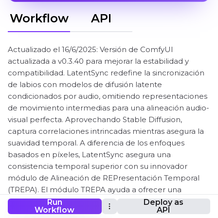
Workflow
API
Actualizado el 16/6/2025: Versión de ComfyUI
actualizada a v0.3.40 para mejorar la estabilidad y
compatibilidad. LatentSync redefine la sincronización
de labios con modelos de difusión latente
condicionados por audio, omitiendo representaciones
de movimiento intermedias para una alineación audio-
visual perfecta. Aprovechando Stable Diffusion,
captura correlaciones intrincadas mientras asegura la
suavidad temporal. A diferencia de los enfoques
basados en píxeles, LatentSync asegura una
consistencia temporal superior con su innovador
módulo de Alineación de REPresentación Temporal
(TREPA). El módulo TREPA ayuda a ofrecer una
precisión y realismo incomparables.
Run
Deploy as
Workflow
API
Los nodos de ComfyUI-LatentSyncWrapper y su flujo