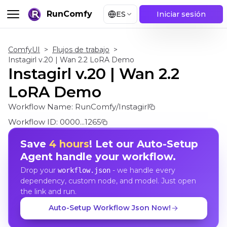
RunComfy
ES
Iniciar sesión
ComfyUI
>
Flujos de trabajo
>
Instagirl v.20 | Wan 2.2 LoRA Demo
Instagirl v.20 | Wan 2.2
LoRA Demo
Workflow Name:
RunComfy/Instagirl
Workflow ID:
0000...1265
Save
4 hours
! Let our Auto-Setup
Agent handle your workflow.
Drop your
- we handle every
workflow.json
dependency, custom node, and model. Just open
the link and run.
Auto-Setup Workflow Json Now!