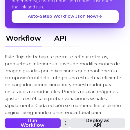
dependency, custom node, and model. Just open
the link and run.
Auto-Setup Workflow Json Now!
Workflow
API
Este flujo de trabajo te permite refinar retratos,
productos e interiores a través de modificaciones de
imagen guiadas por indicaciones que mantienen la
composición intacta. Integra una estructura eficiente
de cargador, acondicionador y muestreador para
resultados reproducibles. Puedes restilar imágenes,
ajustar la estética o probar variaciones visuales
rápidamente. Cada edición se mantiene fiel al diseño
original, asegurando consistencia. Ideal para
diseñadores que prueban estilos o direcciones visuales
Run
Deploy as
Workflow
API
sin rehacer composiciones enteras.