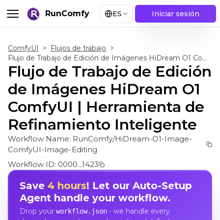
RunComfy
ES
Iniciar sesión
ComfyUI
>
Flujos de trabajo
>
Flujo de Trabajo de Edición de Imágenes HiDream O1 ComfyUI | Herramienta de Refinamiento Inteligente
Flujo de Trabajo de Edición
de Imágenes HiDream O1
ComfyUI | Herramienta de
Refinamiento Inteligente
Workflow Name:
RunComfy/HiDream-O1-Image-
ComfyUI-Image-Editing
Workflow ID:
0000...1423
Save
4 hours
! Let our Auto-Setup
Agent handle your workflow.
Drop your
- we handle every
workflow.json