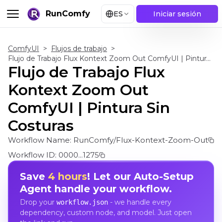
RunComfy
ES
Iniciar sesión
ComfyUI
>
Flujos de trabajo
>
Flujo de Trabajo Flux Kontext Zoom Out ComfyUI | Pintura Sin Costuras
Flujo de Trabajo Flux
Kontext Zoom Out
ComfyUI | Pintura Sin
Costuras
Workflow Name:
RunComfy/Flux-Kontext-Zoom-Out
Workflow ID:
0000...1275
Save
4 hours
! Let our Auto-Setup
Agent handle your workflow.
Drop your
- we handle every
workflow.json
dependency, custom node, and model. Just open