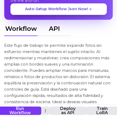
the link and run.
Auto-Setup Workflow Json Now!
Workflow
API
Este flujo de trabajo te permite expandir fotos sin
esfuerzo mientras mantienes el sujeto intacto. Al
redimensionar y muestrear, crea composiciones más
amplias con bordes suaves y una iluminación
coincidente. Puedes ampliar marcos para miniaturas,
retratos o fotos de productos sin distorsión. El sistema
equilibra la preservación y la continuación natural con
controles de guía. Está diseñado para una
configuración rápida, resultados de alta fidelidad y
consistencia de escena. Ideal si deseas visuales
ampliados confiables que se vean limpios,
Run
Deploy
Train
Workflow
as API
LoRA
cinematográficos y naturales.