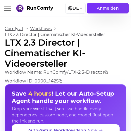
RunComfy
DE
Anmelden
ComfyUI
>
Workflows
>
LTX 2.3 Director | Cinematischer KI-Videoersteller
LTX 2.3 Director |
Cinematischer KI-
Videoersteller
Workflow Name:
RunComfy/LTX-2.3-Director
Workflow ID:
0000...1425
Save
4 hours
! Let our Auto-Setup
Agent handle your workflow.
Drop your
- we handle every
workflow.json
dependency, custom node, and model. Just open
the link and run.
Auto-Setup Workflow Json Now!