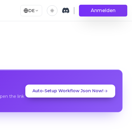
Anmelden
DE
Auto-Setup Workflow Json Now!
en the link