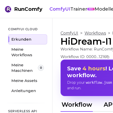
RunComfy
ComfyUI
Trainer
Modell
NEU
COMFYUI CLOUD
ComfyUI
>
Workflows
>
HiDream-I1 
Erkunden
Workflow Name:
RunComfy
Meine
Workflows
Workflow ID:
0000...1216
Meine
Save
4 hours
! 
0
Maschinen
workflow.
Meine Assets
Drop your
workflow.json
and run.
Anleitungen
Workflow
AP
SERVERLESS API