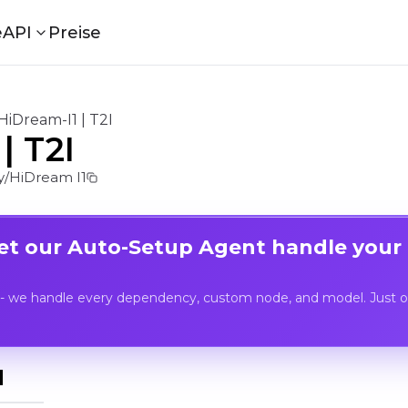
e
API
Preise
HiDream-I1 | T2I
| T2I
/HiDream I1
Let our Auto-Setup Agent handle your
- we handle every dependency, custom node, and model. Just op
I