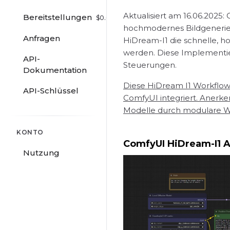
Aktualisiert am 16.06.2025: 
Bereitstellungen
$
0.00
/hr
hochmodernes Bildgenerieru
Anfragen
HiDream-I1 die schnelle, 
werden. Diese Implementier
API-
Steuerungen.
Dokumentation
Diese HiDream I1 Workflow-
API-Schlüssel
ComfyUI integriert. Anerke
Modelle durch modulare W
KONTO
ComfyUI HiDream-I1 A
Nutzung