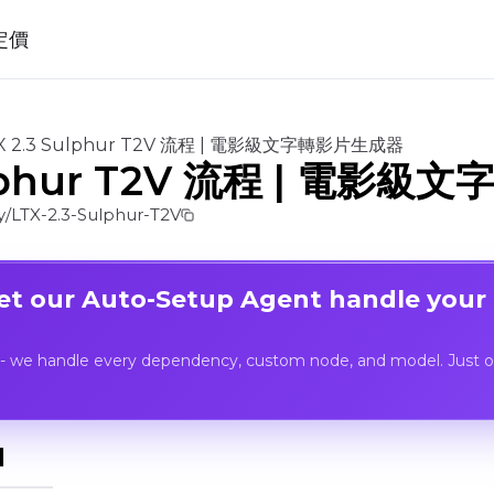
定價
X 2.3 Sulphur T2V 流程 | 電影級文字轉影片生成器
Sulphur T2V 流程 | 電影
/LTX-2.3-Sulphur-T2V
Let our Auto-Setup Agent handle your
- we handle every dependency, custom node, and model. Just op
I