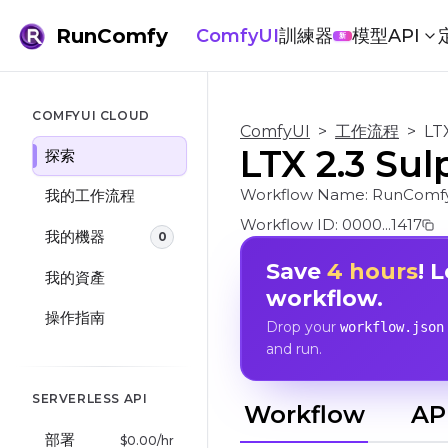
RunComfy
ComfyUI
訓練器
模型
API
新
COMFYUI CLOUD
ComfyUI
>
工作流程
>
LT
LTX 2.3 
探索
Workflow Name:
RunComfy
我的工作流程
Workflow ID:
0000...1417
我的機器
0
Save
4 hours
! 
我的資產
workflow.
操作指南
Drop your
workflow.json
and run.
SERVERLESS API
Workflow
AP
部署
$
0.00
/hr