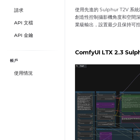
使用先進的 Sulphur T
請求
創造性控制攝影機角度和空間
API 文檔
業級輸出，設置最少且保持可
API 金鑰
ComfyUI LTX 2.3 Sul
帳戶
使用情況