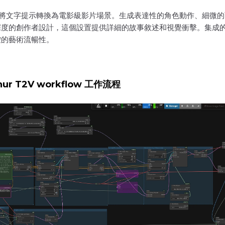
2V 系統將文字提示轉換為電影級影片場景。生成表達性的角色動作、
深度的創作者設計，這個設置提供詳細的故事敘述和視覺衝擊。集成
控的藝術流暢性。
phur T2V workflow 工作流程