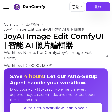
RunComfy
繁
登錄
ComfyUI
>
工作流程
>
JoyAI Image Edit ComfyUI | 智能 AI 照片編輯器
JoyAI Image Edit ComfyUI
| 智能 AI 照片編輯器
Workflow Name:
RunComfy/JoyAI-Image-Edit-
ComfyUI
Workflow ID:
0000...1397
Save
4 hours
! Let our Auto-Setup
Agent handle your workflow.
Drop your
- we handle every
workflow.json
dependency, custom node, and model. Just open
the link and run.
Auto-Setup Workflow Json Now!