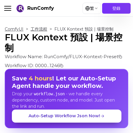
RunComfy
繁
登錄
ComfyUI
>
工作流程
>
FLUX Kontext 預設 | 場景控制
FLUX Kontext 預設 | 場景控
制
Workflow Name:
RunComfy/FLUX-Kontext-Preset
Workflow ID:
0000...1246
Save
4 hours
! Let our Auto-Setup
Agent handle your workflow.
Drop your
- we handle every
workflow.json
dependency, custom node, and model. Just open
the link and run.
Auto-Setup Workflow Json Now!