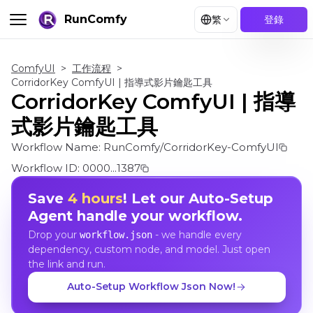
RunComfy
繁
登錄
ComfyUI
>
工作流程
>
CorridorKey ComfyUI | 指導式影片鑰匙工具
CorridorKey ComfyUI | 指導
式影片鑰匙工具
Workflow Name:
RunComfy/CorridorKey-ComfyUI
Workflow ID:
0000...1387
Save
4 hours
! Let our Auto-Setup
Agent handle your workflow.
Drop your
- we handle every
workflow.json
dependency, custom node, and model. Just open
the link and run.
Auto-Setup Workflow Json Now!