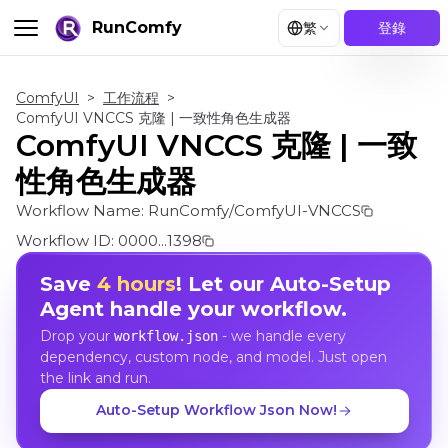
RunComfy
繁
登錄
ComfyUI
>
工作流程
>
ComfyUI VNCCS 克隆 | 一致性角色生成器
ComfyUI VNCCS 克隆 | 一致
性角色生成器
Workflow Name:
RunComfy/ComfyUI-VNCCS
Workflow ID:
0000...1398
Save
4 hours
! Let our Auto-Setup
Agent handle your workflow.
Drop your
- we handle every
workflow.json
dependency, custom node, and model. Just open
the link and run.
Auto-Setup Workflow Json Now!