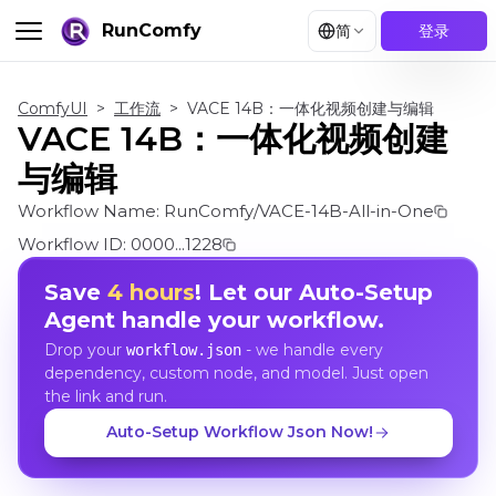
RunComfy
简
登录
ComfyUI
>
工作流
>
VACE 14B：一体化视频创建与编辑
VACE 14B：一体化视频创建
与编辑
Workflow Name:
RunComfy/VACE-14B-All-in-One
Workflow ID:
0000...1228
Save
4 hours
! Let our Auto-Setup
Agent handle your workflow.
Drop your
- we handle every
workflow.json
dependency, custom node, and model. Just open
the link and run.
Auto-Setup Workflow Json Now!