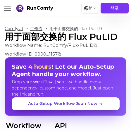
RunComfy
简
登录
ComfyUI
>
工作流
>
用于面部交换的 Flux PuLID
用于面部交换的 Flux PuLID
Workflow Name:
RunComfy/Flux-PuLID
Workflow ID:
0000...1157
Save
4 hours
! Let our Auto-Setup
Agent handle your workflow.
Drop your
- we handle every
workflow.json
dependency, custom node, and model. Just open
the link and run.
Auto-Setup Workflow Json Now!
Workflow
API